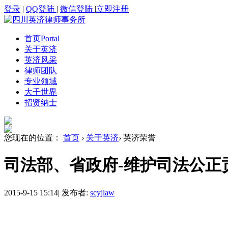
登录
|
QQ登陆
|
微信登陆
|
立即注册
首页
Portal
关于英济
英济风采
律师团队
专业领域
大千世界
招贤纳士
您现在的位置：
首页
›
关于英济
›
英济荣誉
司法部、省政府-维护司法公正
2015-9-15 15:14
|
发布者:
scyjlaw