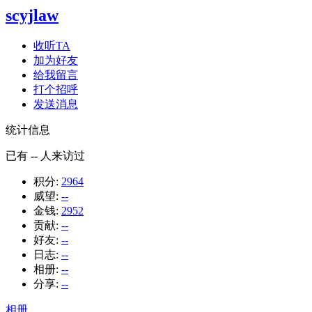
scyjlaw
收听TA
加为好友
给我留言
打个招呼
发送消息
统计信息
已有
--
人来访过
积分:
2964
威望:
--
金钱:
2952
贡献:
--
好友:
--
日志:
--
相册:
--
分享:
--
相册